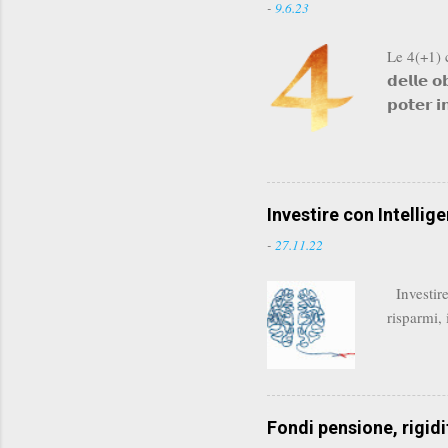
-
9.6.23
Le 4(+1) co
𝗱𝗲𝗹𝗹𝗲 
𝗽𝗼𝘁𝗲𝗿 𝗶
crisi e al
anzi a comp
𝗱𝗶 𝗾𝘂
contro di n
Investire con Intellige
funziona 
-
27.11.22
Investire 
risparmi, 
Fondi pensione, rigidit