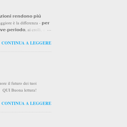
𝗻𝗶 𝗿𝗲𝗻𝗱𝗼𝗻𝗼 𝗽𝗶𝘂̀
o" maggiore è la differenza - 𝗽𝗲𝗿
𝗲𝘃𝗲-𝗽𝗲𝗿𝗶𝗼𝗱𝗼, ai crolli, alle
menti senza disinvestire e
CONTINUA A LEGGERE
𝗼𝗹𝗼 𝗽𝗶𝘂̀ 𝗶𝗺𝗽𝗼𝗿𝘁𝗮𝗻𝘁𝗲
stro favore nei rendimenti, ma
𝘂𝘁𝗮𝗺𝗲𝗻𝘁𝗼, ciò che
ore il futuro dei tuoi
oli QUI Buona lettura!
CONTINUA A LEGGERE