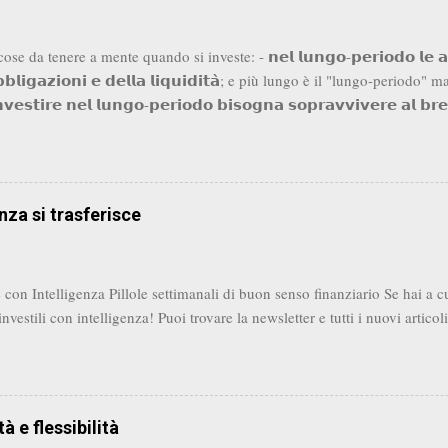
se da tenere a mente quando si investe: - 𝗻𝗲𝗹 𝗹𝘂𝗻𝗴𝗼-𝗽𝗲𝗿𝗶𝗼𝗱𝗼 𝗹𝗲 𝗮𝘇𝗶
𝗯𝗯𝗹𝗶𝗴𝗮𝘇𝗶𝗼𝗻𝗶 𝗲 𝗱𝗲𝗹𝗹𝗮 𝗹𝗶𝗾𝘂𝗶𝗱𝗶𝘁𝗮̀; e più lungo è il "lungo-period
𝗻𝘃𝗲𝘀𝘁𝗶𝗿𝗲 𝗻𝗲𝗹 𝗹𝘂𝗻𝗴𝗼-𝗽𝗲𝗿𝗶𝗼𝗱𝗼 𝗯𝗶𝘀𝗼𝗴𝗻𝗮 𝘀𝗼𝗽𝗿𝗮𝘃𝘃𝗶𝘃𝗲𝗿𝗲 𝗮𝗹 𝗯
le recessioni. Obbligazioni e liquidità servono a farci superare questi mo
rare azionario quando i prezzi sono bassi - 𝗹'𝗶𝗻𝗳𝗹𝗮𝘇𝗶𝗼𝗻𝗲 𝗴𝗶𝗼𝗰𝗮 𝘂𝗻 𝗿𝘂
𝗹𝗹𝗼 𝗰𝗵𝗲 𝗽𝗼𝘀𝘀𝗶𝗮𝗺𝗼 𝗽𝗲𝗻𝘀𝗮𝗿𝗲. Il rendimento composto gioca a no
oi quando si tratta di inflazione - 𝗶 𝗺𝗲𝗿𝗰𝗮𝘁𝗶 𝘀𝗼𝗻𝗼 𝗶𝗻 𝗰𝗼𝗻𝘁𝗶𝗻𝘂𝗼 
nza si trasferisce
oggi non è detto funzionerà anche domani e viceversa. La flessibilità...
con Intelligenza Pillole settimanali di buon senso finanziario Se hai a cu
investili con intelligenza! Puoi trovare la newsletter e tutti i nuovi artic
à e flessibilità