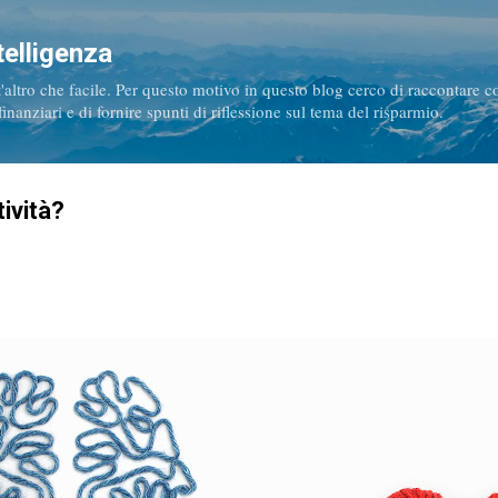
Passa ai contenuti principali
telligenza
t'altro che facile. Per questo motivo in questo blog cerco di raccontare 
nanziari e di fornire spunti di riflessione sul tema del risparmio.
ività?