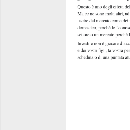
Questo è uno degli effetti d
Ma ce ne sono molti altri, ad
uscire dal mercato come dei n
domestico, perché lo “conosci
settore o un mercato perché
Investire non è giocare d’azza
e dei vostri figli, la vostra 
schedina o di una puntata alla
C
o
m
m
e
n