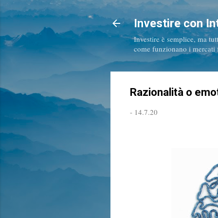
Investire con In
Investire è semplice, ma tut
come funzionano i mercati fi
Razionalità o emot
-
14.7.20