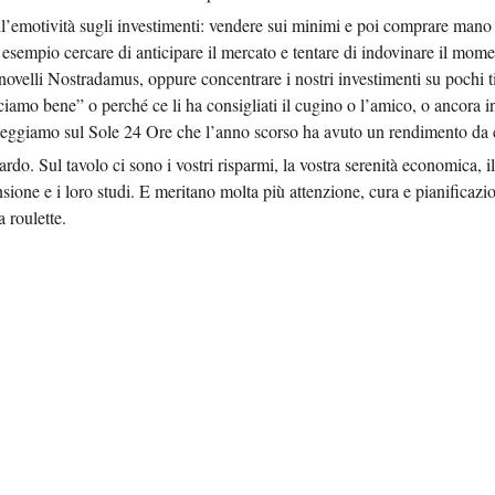
ell’emotività sugli investimenti: vendere sui minimi e poi comprare mano
 esempio cercare di anticipare il mercato e tentare di indovinare il momen
ovelli Nostradamus, oppure concentrare i nostri investimenti su pochi ti
amo bene” o perché ce li ha consigliati il cugino o l’amico, o ancora inv
 leggiamo sul Sole 24 Ore che l’anno scorso ha avuto un rendimento da 
rdo. Sul tavolo ci sono i vostri risparmi, la vostra serenità economica, i
pensione e i loro studi. E meritano molta più attenzione, cura e pianificazi
 roulette.