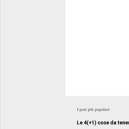
t
i
I post più popolari
Le 4(+1) cose da tene