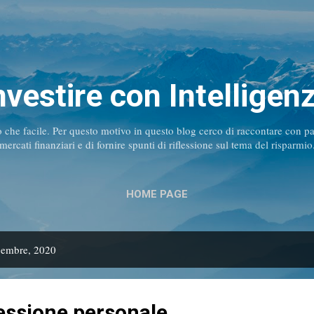
Passa ai contenuti principali
nvestire con Intelligen
tro che facile. Per questo motivo in questo blog cerco di raccontare con 
mercati finanziari e di fornire spunti di riflessione sul tema del risparmio
HOME PAGE
icembre, 2020
lessione personale