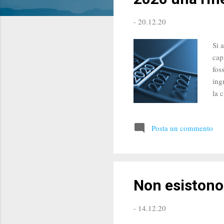
t
-
20.12.20
Si 
cap
fos
ing
la 
avr
acc
Posta un commento
tem
occ
di u
Non esistono 
-
14.12.20