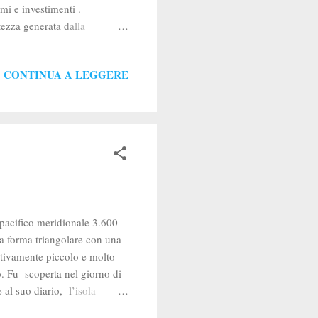
mi e investimenti .
ezza generata dalla
i affidano al supporto
ente scende dal 40% al 29%.
CONTINUA A LEGGERE
i investimento degli italiani
 scelte finanziarie risultano
nan...
 pacifico meridionale 3.600
Ha forma triangolare con una
ativamente piccolo e molto
o. Fu scoperta nel giorno di
al suo diario, l’isola
ti più alti di 3 metri e del