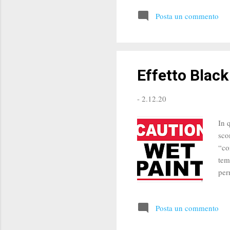
tut
Posta un commento
“vi
sta
met
Effetto Black
-
2.12.20
In 
sco
“co
tem
per
Fea
pau
Posta un commento
tel
acq