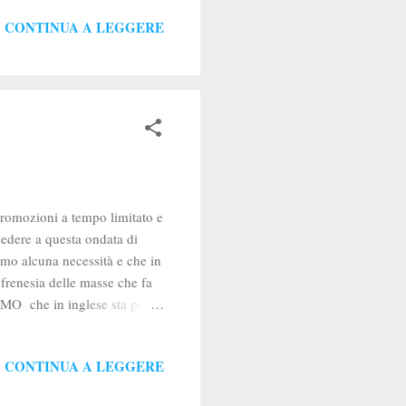
o diversa dalle isole della
CONTINUA A LEGGERE
e numerose e monumentali
i statue (alte tra i 10 e i 15
 promozioni a tempo limitato e
 cedere a questa ondata di
mo alcuna necessità e che in
frenesia delle masse che fa
OMO che in inglese sta per
a paura del rimpianto, la
o in tantissimi , come
CONTINUA A LEGGERE
ura che ci spinge ad
to superflui. Lo stesso