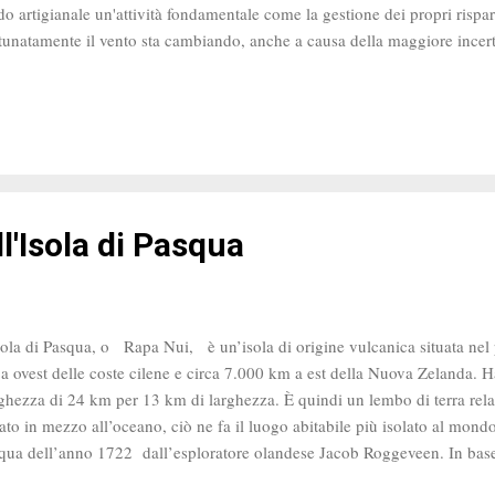
o artigianale un'attività fondamentale come la gestione dei propri rispar
tunatamente il vento sta cambiando, anche a causa della maggiore incert
demia. Nel 2020 aumentano dal 30% al 41% gli investitori italiani che s
fessionale di un consulente , mentre la quota di chi decide autonomam
dicono i numeri rilevati dalla Consob nel Rapporto 2020 sulle abitudini d
 In linea con le precedenti rilevazioni la pianificazione e il controllo delle
o diffusi: solo il 40% circa degli intervistati dichiara di avere un piano fi
ll'Isola di Pasqua
sola di Pasqua, o Rapa Nui, è un’isola di origine vulcanica situata nel
a ovest delle coste cilene e circa 7.000 km a est della Nuova Zelanda. 
ghezza di 24 km per 13 km di larghezza. È quindi un lembo di terra rel
lato in mezzo all’oceano, ciò ne fa il luogo abitabile più isolato al mond
qua dell’anno 1722 dall’esploratore olandese Jacob Roggeveen. In base 
ariva semideserta , con una vegetazione molto povera, senza alberi o arbus