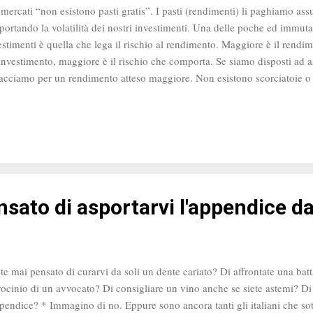
 mercati “non esistono pasti gratis”. I pasti (rendimenti) li paghiamo as
portando la volatilità dei nostri investimenti. Una delle poche ed immuta
estimenti è quella che lega il rischio al rendimento. Maggiore è il rendi
investimento, maggiore è il rischio che comporta. Se siamo disposti ad 
facciamo per un rendimento atteso maggiore. Non esistono scorciatoie o 
ò solo una delle variabili che determina il rendimento dei nostri invest
chio non equivale ad ottenere un maggior rendimento, è solo uno degli i
llo più importante. Milton Friedman, economista e premio Nobel pe
sato di asportarvi l'appendice da
te mai pensato di curarvi da soli un dente cariato? Di affrontate una batt
rocinio di un avvocato? Di consigliare un vino anche se siete astemi? Di 
ppendice? * Immagino di no. Eppure sono ancora tanti gli italiani che so