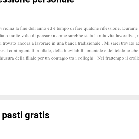
avvicina la fine dell'anno ed è tempo di fare qualche riflessione. Durante
itato molte volte di pensare a come sarebbe stata la mia vita lavorativa,
si trovato ancora a lavorare in una banca tradizionale . Mi sarei trovato a
ressi contingentati in filiale, delle inevitabili lamentele e del telefono ch
chiusura della filiale per un contagio tra i colleghi. Nel frattempo il crol
ebbe scatenato il panico tra i miei clienti e la difficoltà, se non impossibi
entuato ulteriormente le loro paure. In questo turbinio di eventi e probl
po, il modo, né probabilmente la lucidità, per tranquillizzarli e far loro
asione . D'altra parte quando i prodotti che vendi prevedono commission
scita anticipata diventa diffic...
pasti gratis