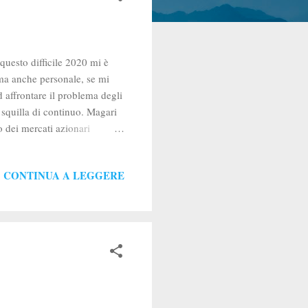
 questo difficile 2020 mi è
 ma anche personale, se mi
d affrontare il problema degli
e squilla di continuo. Magari
lo dei mercati azionari
lità, di incontrarli avrebbe
ematiche non avrei avuto il
CONTINUA A LEGGERE
 sfruttare qualche buona
i d'ingresso o ingenti penali