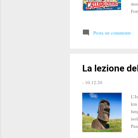
mod
For
pan
pro
Posta un commento
Lo 
. "
poc
La lezione de
-
10.12.20
L’I
km 
lun
iso
Pas
app