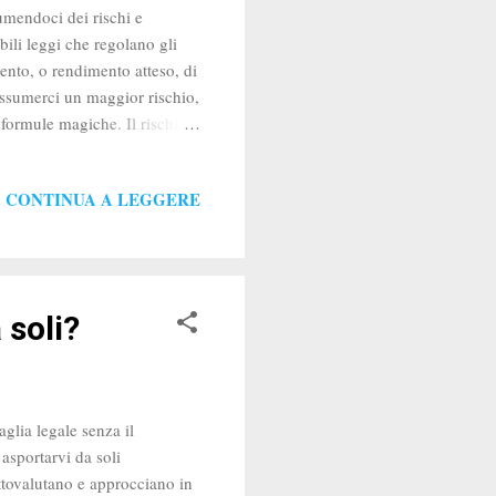
sumendoci dei rischi e
bili leggi che regolano gli
mento, o rendimento atteso, di
assumerci un maggior rischio,
formule magiche. Il rischio è
imenti. Assumerci un maggior
ngredienti e spesso non è
CONTINUA A LEGGERE
r l’economia nel 1976
 soli?
aglia legale senza il
asportarvi da soli
ttovalutano e approcciano in