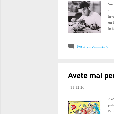
Sui
sop
inv
un 
lo 
per
ris
Posta un commento
que
Avete mai pen
-
11.12.20
Ave
pat
l'a