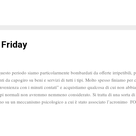
to priva di alcun tipo di fauna se non per poche centinaia di abitanti; molt
cina” Polinesia. La caratteristica che più colpì i nuovi arrivati erano l
tue di pietra raffiguranti busti e volti umani: i celebri moai . Queste enorm
ri) facevano immaginar...
 Friday
questo periodo siamo particolarmente bombardati da offerte irripetibili,
nti da capogiro su beni e servizi di tutti i tipi. Molto spesso finiamo per
nvenienza con i minuti contati” e acquistiamo qualcosa di cui non abbia
pi normali non avremmo nemmeno considerato. Si tratta di una sorta di 
no su un meccanismo psicologico a cui è stato associato l’acronimo F
r Of Missing Out ovvero paura di rimanere tagliati fuori. Si tratta di un
ra di non partecipare ad una grande occasione di cui stanno beneficiand
evisione, radio, internet non mancano di ricordarci. E’ proprio questa pa
uistare durante saldi, offerte, promozioni e così via beni e servizi del tut