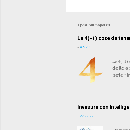
I post più popolari
Le 4(+1) cose da tene
-
9.6.23
Le 4(+1) co
𝗱𝗲𝗹𝗹𝗲 
𝗽𝗼𝘁𝗲𝗿 𝗶
crisi e al
anzi a comp
𝗱𝗶 𝗾𝘂
contro di n
Investire con Intellige
funziona 
-
27.11.22
Investire 