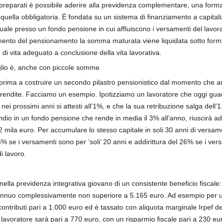
impreparati è possibile aderire alla previdenza complementare, una forma
 quella obbligatoria. È fondata su un sistema di finanziamento a capital
uale presso un fondo pensione in cui affluiscono i versamenti del lavor
omento del pensionamento la somma maturata viene liquidata sotto forma d
di vita adeguato a conclusione della vita lavorativa.
eglio è, anche con piccole somme
prima a costruire un secondo pilastro pensionistico dal momento che an
i rendite. Facciamo un esempio. Ipotizziamo un lavoratore che oggi gu
nei prossimi anni si attesti all’1%, e che la sua retribuzione salga dell’
ndio in un fondo pensione che rende in media il 3% all’anno, riuscirà a
 mila euro. Per accumulare lo stesso capitale in soli 30 anni di versame
5% se i versamenti sono per ‘soli’ 20 anni e addirittura del 26% se i ver
di lavoro.
ella previdenza integrativa giovano di un consistente beneficio fiscale: 
annuo complessivamente non superiore a 5.165 euro. Ad esempio per un
tributi pari a 1.000 euro ed è tassato con aliquota marginale Irpef de
 lavoratore sarà pari a 770 euro, con un risparmio fiscale pari a 230 eu