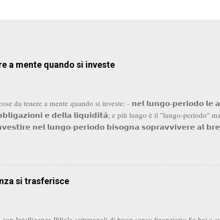
re a mente quando si investe
se da tenere a mente quando si investe: - 𝗻𝗲𝗹 𝗹𝘂𝗻𝗴𝗼-𝗽𝗲𝗿𝗶𝗼𝗱𝗼 𝗹𝗲 𝗮𝘇𝗶
𝗯𝗯𝗹𝗶𝗴𝗮𝘇𝗶𝗼𝗻𝗶 𝗲 𝗱𝗲𝗹𝗹𝗮 𝗹𝗶𝗾𝘂𝗶𝗱𝗶𝘁𝗮̀; e più lungo è il "lungo-period
𝗻𝘃𝗲𝘀𝘁𝗶𝗿𝗲 𝗻𝗲𝗹 𝗹𝘂𝗻𝗴𝗼-𝗽𝗲𝗿𝗶𝗼𝗱𝗼 𝗯𝗶𝘀𝗼𝗴𝗻𝗮 𝘀𝗼𝗽𝗿𝗮𝘃𝘃𝗶𝘃𝗲𝗿𝗲 𝗮𝗹 𝗯
le recessioni. Obbligazioni e liquidità servono a farci superare questi mo
rare azionario quando i prezzi sono bassi - 𝗹'𝗶𝗻𝗳𝗹𝗮𝘇𝗶𝗼𝗻𝗲 𝗴𝗶𝗼𝗰𝗮 𝘂𝗻 𝗿𝘂
𝗹𝗹𝗼 𝗰𝗵𝗲 𝗽𝗼𝘀𝘀𝗶𝗮𝗺𝗼 𝗽𝗲𝗻𝘀𝗮𝗿𝗲. Il rendimento composto gioca a no
oi quando si tratta di inflazione - 𝗶 𝗺𝗲𝗿𝗰𝗮𝘁𝗶 𝘀𝗼𝗻𝗼 𝗶𝗻 𝗰𝗼𝗻𝘁𝗶𝗻𝘂𝗼 
nza si trasferisce
oggi non è detto funzionerà anche domani e viceversa. La flessibilità...
con Intelligenza Pillole settimanali di buon senso finanziario Se hai a cu