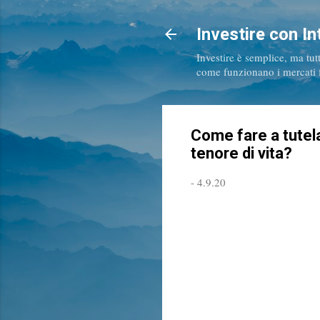
Investire con In
Investire è semplice, ma tut
come funzionano i mercati fi
Come fare a tutela
tenore di vita?
-
4.9.20