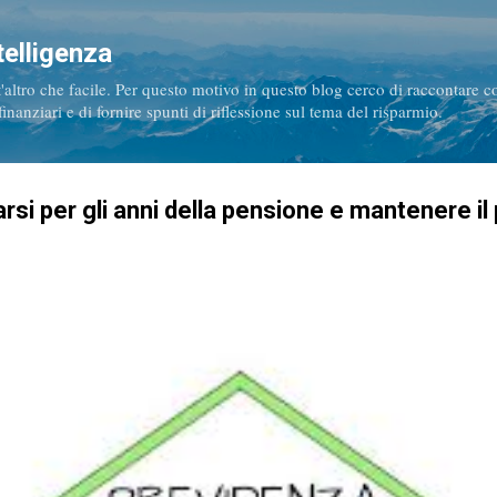
Passa ai contenuti principali
telligenza
t'altro che facile. Per questo motivo in questo blog cerco di raccontare 
nanziari e di fornire spunti di riflessione sul tema del risparmio.
rsi per gli anni della pensione e mantenere il