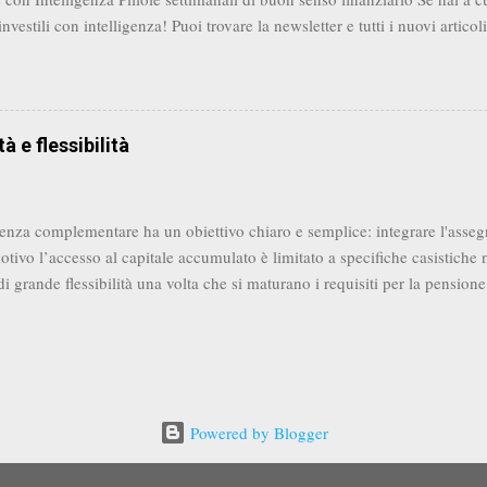
investili con intelligenza! Puoi trovare la newsletter e tutti i nuovi artic
à e flessibilità
enza complementare ha un obiettivo chiaro e semplice: integrare l'asseg
otivo l’accesso al capitale accumulato è limitato a specifiche casistiche 
i grande flessibilità una volta che si maturano i requisiti per la pension
ssibile utilizzare il capitale accumulato per ritirarsi in anticipo dal lavoro
i. Dopo aver evidenziato come sia importante partire il prima possibile t
I ) e aver delineato i vantaggi fiscali della previdenza complementare 
aderire, quali sono i diversi tipi di fondi pensione e come poter usufrui
ire È possibile aderire alla previdenza complementare in 3 modi: - ver
Powered by Blogger
to di Fine Rapporto (TFR) (se dipendenti) - versamento dei contributi de
Immagini dei temi di
A330Pilot