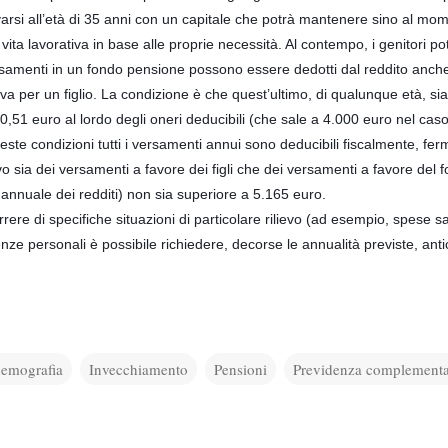
varsi all’età di 35 anni con un capitale che potrà mantenere sino al mo
 vita lavorativa in base alle proprie necessità. Al contempo, i genitori p
samenti in un fondo pensione possono essere dedotti dal reddito anch
va per un figlio. La condizione è che quest’ultimo, di qualunque età, si
0,51 euro al lordo degli oneri deducibili (che sale a 4.000 euro nel caso 
ste condizioni tutti i versamenti annui sono deducibili fiscalmente, fe
sia dei versamenti a favore dei figli che dei versamenti a favore del 
 annuale dei redditi) non sia superiore a 5.165 euro.
rrere di specifiche situazioni di particolare rilievo (ad esempio, spese s
nze personali è possibile richiedere, decorse le annualità previste, anti
emografia
Invecchiamento
Pensioni
Previdenza complementa