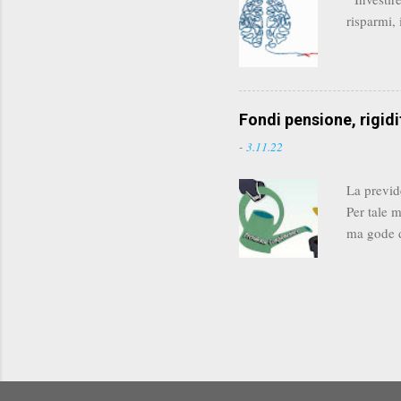
risparmi, 
Fondi pensione, rigidit
-
3.11.22
La previd
Per tale m
ma gode d
inoltre po
particolar
Sara ( QU
possibile 
Come ader
Trattamen
(se ...