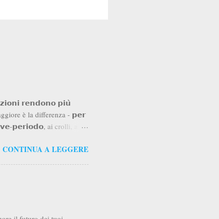
𝗻𝗶 𝗿𝗲𝗻𝗱𝗼𝗻𝗼 𝗽𝗶𝘂̀
o" maggiore è la differenza - 𝗽𝗲𝗿
𝗲𝘃𝗲-𝗽𝗲𝗿𝗶𝗼𝗱𝗼, ai crolli, alle
menti senza disinvestire e
CONTINUA A LEGGERE
𝗼𝗹𝗼 𝗽𝗶𝘂̀ 𝗶𝗺𝗽𝗼𝗿𝘁𝗮𝗻𝘁𝗲
stro favore nei rendimenti, ma
𝘂𝘁𝗮𝗺𝗲𝗻𝘁𝗼, ciò che
ore il futuro dei tuoi