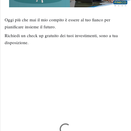
Oggi più che mai il mio compito è essere al tuo fianco per
pianificare insieme il futuro.
Richiedi un check up gratuito dei tuoi investimenti, sono a tua
disposizione.
C
o
m
m
e
n
t
i