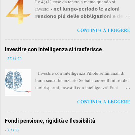
Le 4(+1) cose da tenere a mente quando si
investe: - 𝗻𝗲𝗹 𝗹𝘂𝗻𝗴𝗼-𝗽𝗲𝗿𝗶𝗼𝗱𝗼 𝗹𝗲 𝗮𝘇𝗶𝗼𝗻𝗶
𝗿𝗲𝗻𝗱𝗼𝗻𝗼 𝗽𝗶𝘂̀ 𝗱𝗲𝗹𝗹𝗲 𝗼𝗯𝗯𝗹𝗶𝗴𝗮𝘇𝗶𝗼𝗻𝗶 𝗲 𝗱𝗲𝗹𝗹𝗮
𝗹𝗶𝗾𝘂𝗶𝗱𝗶𝘁𝗮̀; e più lungo è il "lungo-periodo"
CONTINUA A LEGGERE
maggiore è la differenza - 𝗽𝗲𝗿 𝗽𝗼𝘁𝗲𝗿
𝗶𝗻𝘃𝗲𝘀𝘁𝗶𝗿𝗲 𝗻𝗲𝗹 𝗹𝘂𝗻𝗴𝗼-𝗽𝗲𝗿𝗶𝗼𝗱𝗼 𝗯𝗶𝘀𝗼𝗴𝗻𝗮
𝘀𝗼𝗽𝗿𝗮𝘃𝘃𝗶𝘃𝗲𝗿𝗲 𝗮𝗹 𝗯𝗿𝗲𝘃𝗲-𝗽𝗲𝗿𝗶𝗼𝗱𝗼, ai crolli,
Investire con Intelligenza si trasferisce
alle crisi e alle recessioni. Obbligazioni e liquidità
-
27.11.22
servono a farci superare questi momenti senza
disinvestire e anzi a comprare azionario quando i
Investire con Intelligenza Pillole settimanali di
prezzi sono bassi - 𝗹'𝗶𝗻𝗳𝗹𝗮𝘇𝗶𝗼𝗻𝗲 𝗴𝗶𝗼𝗰𝗮 𝘂𝗻
buon senso finanziario Se hai a cuore il futuro dei
𝗿𝘂𝗼𝗹𝗼 𝗽𝗶𝘂̀ 𝗶𝗺𝗽𝗼𝗿𝘁𝗮𝗻𝘁𝗲 𝗱𝗶 𝗾𝘂𝗲𝗹𝗹𝗼 𝗰𝗵𝗲
tuoi risparmi, investili con intelligenza! Puoi
𝗽𝗼𝘀𝘀𝗶𝗮𝗺𝗼 𝗽𝗲𝗻𝘀𝗮𝗿𝗲. Il rendimento composto
trovare la newsletter e tutti i nuovi articoli QUI
gioca a nostro favore nei rendimenti, ma contro di
CONTINUA A LEGGERE
Buona lettura!
noi quando si tratta di inflazione - 𝗶 𝗺𝗲𝗿𝗰𝗮𝘁𝗶
𝘀𝗼𝗻𝗼 𝗶𝗻 𝗰𝗼𝗻𝘁𝗶𝗻𝘂𝗼 𝗺𝘂𝘁𝗮𝗺𝗲𝗻𝘁𝗼, ciò che
funziona oggi non è detto funzionerà anche
Fondi pensione, rigidità e flessibilità
domani e viceversa. La flessibilità...
-
3.11.22