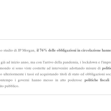
il 76% delle obbligazioni in circolazione hanno
no studio di JP Morgan,
si già ad inizio anno, ma con l'arrivo della pandemia, i lockdown e l'im
polit
il mondo si sono viste costrette ad intervenire adottando misure di
ulteriormente i tassi ed acquistando titoli di stato ed obbligazioni soci
politiche fiscali
 contempo i governi hanno messo in atto poderose
ito pubblico.