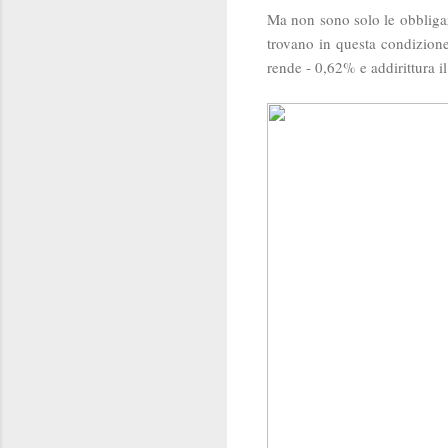
Ma non sono solo le obbligazi
trovano in questa condizion
rende - 0,62% e addirittura i