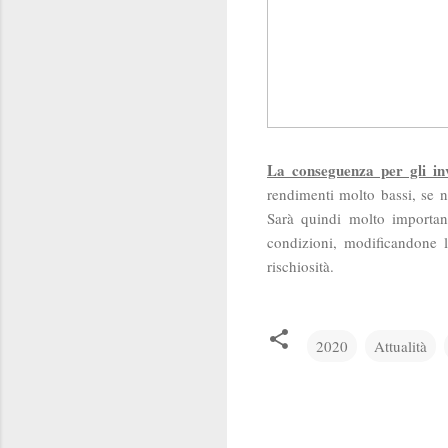
La conseguenza per gli inv
rendimenti molto bassi, se no
Sarà quindi molto importa
condizioni, modificandone l
rischiosità.
2020
Attualità
C
o