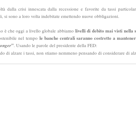
ltà dalla crisi innescata dalla recessione e favorite da tassi particola
ali, si sono a loro volta indebitate emettendo nuove obbligazioni.
livelli di debito mai visti nella 
eno è che oggi a livello globale abbiamo
le banche centrali saranno costrette a mantenere
ostenibile nel tempo
"
longer
. Usando le parole del presidente della FED:
o di alzare i tassi, non stiamo nemmeno pensando di considerare di alzar